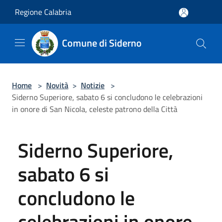
Salta al contenuto principale
Regione Calabria
Comune di Siderno
Home
>
Novità
>
Notizie
>
Siderno Superiore, sabato 6 si concludono le celebrazioni
in onore di San Nicola, celeste patrono della Città
Siderno Superiore,
sabato 6 si
concludono le
celebrazioni in onore