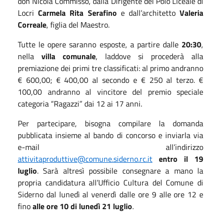
don Nicola Commisso, dalla Dirigente del Polo Liceale di
Locri
Carmela Rita Serafino
e dall’architetto
Valeria
Correale
, figlia del Maestro.
Tutte le opere saranno esposte, a partire dalle
20:30
,
nella
villa comunale
, laddove si procederà alla
premiazione dei primi tre classificati: al primo andranno
€ 600,00; € 400,00 al secondo e € 250 al terzo. €
100,00 andranno al vincitore del premio speciale
categoria “Ragazzi” dai 12 ai 17 anni.
Per partecipare, bisogna compilare la domanda
pubblicata insieme al bando di concorso e inviarla via
e-mail all’indirizzo
attivitaproduttive@comune.siderno.rc.it
entro il 19
luglio
. Sarà altresì possibile consegnare a mano la
propria candidatura all’Ufficio Cultura del Comune di
Siderno dal lunedì al venerdì dalle ore 9 alle ore 12 e
fino
alle ore 10 di lunedì 21 luglio
.