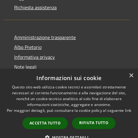
Richiesta assistenza
Amministrazione trasparente
Albo Pretorio
Informativa privacy
Note legali
×
Dichiarazione di accessibilità
Informazioni sui cookie
Questo sito web utilizza cookie tecnici e assimilati strettamente
necessari al corretto funzionamento e alla navigazione del sito,
nonché un cookie tecnico analitico al solo fine di elaborare
informazioni statistiche, aggregate e anonime.
RSS
Copyright © 2026 • Comune di
Per maggiori dettagli, può consultare la cookie policy al seguente
link
Accessibilità
Siderno • Powered by
Privacy
Municipium
Accesso
•
RIFIUTA TUTTO
ACCETTA TUTTO
Cookie
redazione
Mappa del sito
MOSTRA DETTAGLI