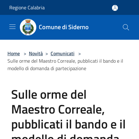
Salta al contenuto principale
Regione Calabria
Comune di Siderno
Home
>
Novità
>
Comunicati
>
Sulle orme del Maestro Correale, pubblicati il bando e il
modello di domanda di partecipazione
Sulle orme del
Maestro Correale,
pubblicati il bando e il
modello di domanda