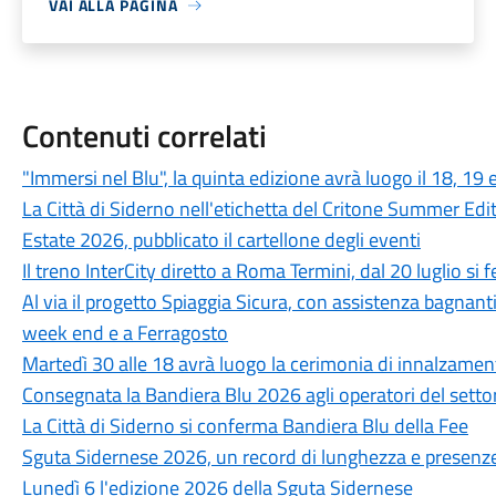
VAI ALLA PAGINA
Contenuti correlati
"Immersi nel Blu", la quinta edizione avrà luogo il 18, 19
La Città di Siderno nell'etichetta del Critone Summer Edi
Estate 2026, pubblicato il cartellone degli eventi
Il treno InterCity diretto a Roma Termini, dal 20 luglio si
Al via il progetto Spiaggia Sicura, con assistenza bagnant
week end e a Ferragosto
Martedì 30 alle 18 avrà luogo la cerimonia di innalzamen
Consegnata la Bandiera Blu 2026 agli operatori del setto
La Città di Siderno si conferma Bandiera Blu della Fee
Sguta Sidernese 2026, un record di lunghezza e presenz
Lunedì 6 l'edizione 2026 della Sguta Sidernese