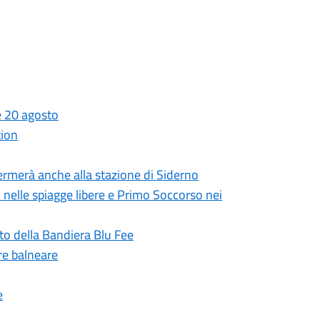
 e 20 agosto
tion
 fermerà anche alla stazione di Siderno
i nelle spiagge libere e Primo Soccorso nei
to della Bandiera Blu Fee
re balneare
e