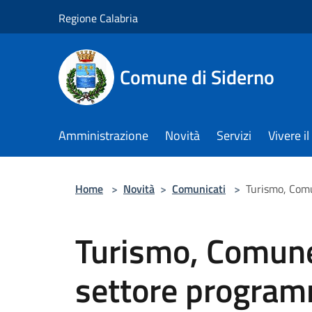
Salta al contenuto principale
Regione Calabria
Comune di Siderno
Amministrazione
Novità
Servizi
Vivere 
Home
>
Novità
>
Comunicati
>
Turismo, Comu
Turismo, Comune
settore program