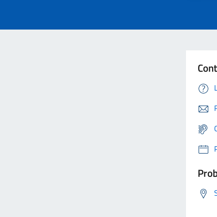
Cont
Prob