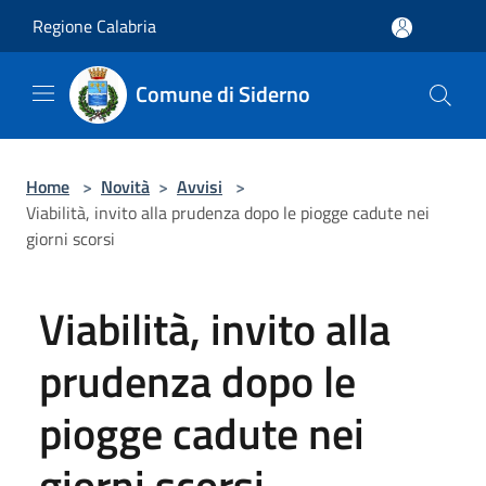
Salta al contenuto principale
Regione Calabria
Comune di Siderno
Home
>
Novità
>
Avvisi
>
Viabilità, invito alla prudenza dopo le piogge cadute nei
giorni scorsi
Viabilità, invito alla
prudenza dopo le
piogge cadute nei
giorni scorsi