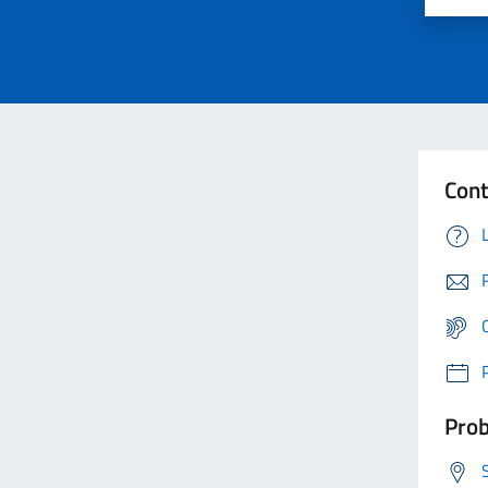
Cont
Prob