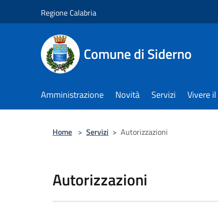
Salta al contenuto principale
Regione Calabria
Comune di Siderno
Amministrazione
Novità
Servizi
Vivere 
Home
>
Servizi
>
Autorizzazioni
Autorizzazioni