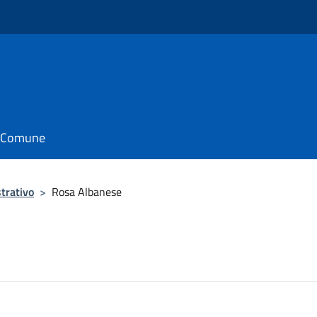
il Comune
trativo
>
Rosa Albanese