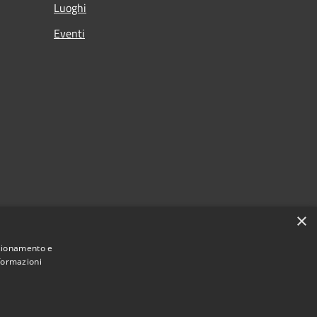
Luoghi
Eventi
×
nzionamento e
nformazioni