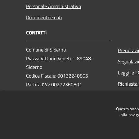
Personale Amministrativo
Documenti e dati
CONTATTI
Comune di Siderno
Prenotaz
Piazza Vittorio Veneto - 89048 -
Segnalazi
Siderno
Leggi le 
Codice Fiscale: 00132240805
Richiesta
Partita IVA: 00272360801
PEC:
comune.siderno@asmepec.it
Questo sito 
Centralino Unico: 0964 345111
alla navig