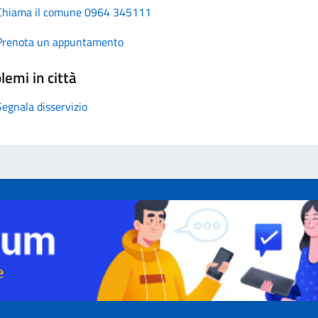
Chiama il comune 0964 345111
Prenota un appuntamento
lemi in città
Segnala disservizio