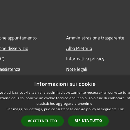
ione appuntamento
Amministrazione trasparente
one disservizio
Albo Pretorio
FAQ
Informativa privacy
 assistenza
Note legali
Dichiarazione di accessibilità
Informazioni sui cookie
web utilizza cookie tecnici e assimilati strettamente necessari al corretto fu
azione del sito, nonché un cookie tecnico analitico al solo fine di elaborare i
statistiche, aggregate e anonime.
Per maggiori dettagli, può consultare la cookie policy al seguente
link
RIFIUTA TUTTO
ACCETTA TUTTO