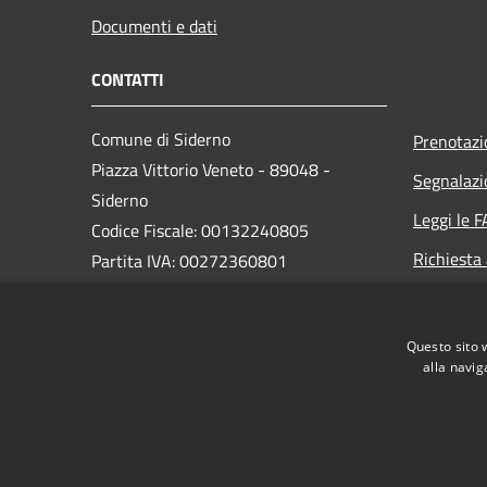
Documenti e dati
CONTATTI
Comune di Siderno
Prenotaz
Piazza Vittorio Veneto - 89048 -
Segnalazi
Siderno
Leggi le 
Codice Fiscale: 00132240805
Richiesta
Partita IVA: 00272360801
PEC:
comune.siderno@asmepec.it
Questo sito 
Centralino Unico: 0964 345111
alla navig