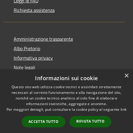
Leggi le FAQ
Richiesta assistenza
Amministrazione trasparente
Albo Pretorio
Informativa privacy
Note legali
×
Dichiarazione di accessibilità
Informazioni sui cookie
Questo sito web utilizza cookie tecnici e assimilati strettamente
necessari al corretto funzionamento e alla navigazione del sito,
nonché un cookie tecnico analitico al solo fine di elaborare
informazioni statistiche, aggregate e anonime.
RSS
Copyright © 2026 • Comune di
Per maggiori dettagli, può consultare la cookie policy al seguente
link
Accessibilità
Siderno • Powered by
Privacy
Municipium
Accesso
•
RIFIUTA TUTTO
ACCETTA TUTTO
Cookie
redazione