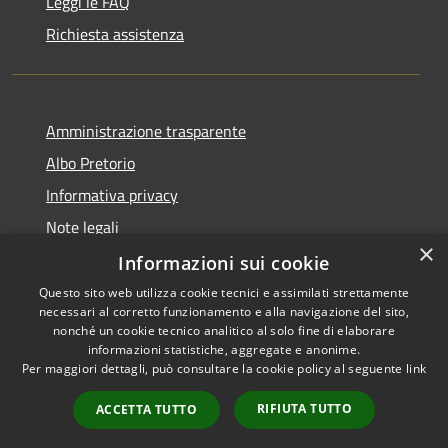
Leggi le FAQ
Richiesta assistenza
Amministrazione trasparente
Albo Pretorio
Informativa privacy
Note legali
×
Dichiarazione di accessibilità
Informazioni sui cookie
Questo sito web utilizza cookie tecnici e assimilati strettamente
necessari al corretto funzionamento e alla navigazione del sito,
nonché un cookie tecnico analitico al solo fine di elaborare
informazioni statistiche, aggregate e anonime.
RSS
Copyright © 2026 • Comune di
Per maggiori dettagli, può consultare la cookie policy al seguente
link
Accessibilità
Siderno • Powered by
Privacy
Municipium
Accesso
•
RIFIUTA TUTTO
ACCETTA TUTTO
Cookie
redazione