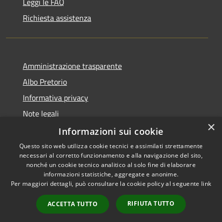
Leggi le FAQ
Richiesta assistenza
Amministrazione trasparente
Albo Pretorio
Informativa privacy
Note legali
×
Dichiarazione di accessibilità
Informazioni sui cookie
Questo sito web utilizza cookie tecnici e assimilati strettamente
necessari al corretto funzionamento e alla navigazione del sito,
nonché un cookie tecnico analitico al solo fine di elaborare
informazioni statistiche, aggregate e anonime.
RSS
Copyright © 2026 • Comune di
Per maggiori dettagli, può consultare la cookie policy al seguente
link
Accessibilità
Siderno • Powered by
Privacy
Municipium
Accesso
•
RIFIUTA TUTTO
ACCETTA TUTTO
Cookie
redazione