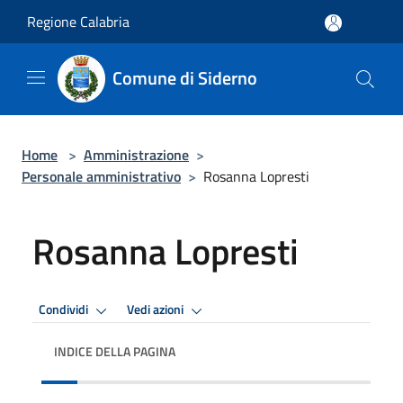
Salta al contenuto principale
Regione Calabria
Comune di Siderno
Home
>
Amministrazione
>
Personale amministrativo
>
Rosanna Lopresti
Rosanna Lopresti
Condividi
Vedi azioni
INDICE DELLA PAGINA