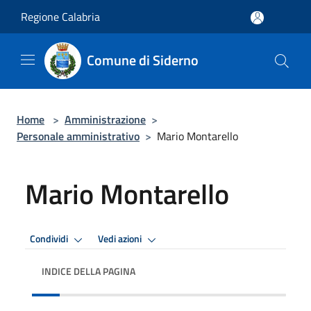
Salta al contenuto principale
Regione Calabria
Comune di Siderno
Home
>
Amministrazione
>
Personale amministrativo
>
Mario Montarello
Mario Montarello
Condividi
Vedi azioni
INDICE DELLA PAGINA