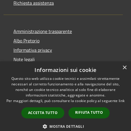
Richiesta assistenza
Amministrazione trasparente
Albo Pretorio
Informativa privacy
Note legali
×
Dichiarazione di accessibilità
Informazioni sui cookie
Questo sito web utilizza cookie tecnici e assimilati strettamente
necessari al corretto funzionamento e alla navigazione del sito,
nonché un cookie tecnico analitico al solo fine di elaborare
informazioni statistiche, aggregate e anonime.
RSS
Copyright © 2026 • Comune di
Per maggiori dettagli, può consultare la cookie policy al seguente
link
Accessibilità
Siderno • Powered by
Privacy
Municipium
Accesso
•
RIFIUTA TUTTO
ACCETTA TUTTO
Cookie
redazione
Mappa del sito
MOSTRA DETTAGLI