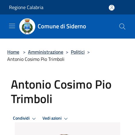
Salta al contenuto principale
Regione Calabria
Comune di Siderno
Home
>
Amministrazione
>
Politici
>
Antonio Cosimo Pio Trimboli
Antonio Cosimo Pio
Trimboli
Condividi
Vedi azioni