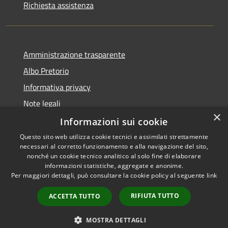
Richiesta assistenza
Amministrazione trasparente
Albo Pretorio
Informativa privacy
Note legali
×
Dichiarazione di accessibilità
Informazioni sui cookie
Questo sito web utilizza cookie tecnici e assimilati strettamente
necessari al corretto funzionamento e alla navigazione del sito,
nonché un cookie tecnico analitico al solo fine di elaborare
informazioni statistiche, aggregate e anonime.
RSS
Copyright © 2026 • Comune di
Per maggiori dettagli, può consultare la cookie policy al seguente
link
Accessibilità
Siderno • Powered by
Privacy
Municipium
Accesso
•
RIFIUTA TUTTO
ACCETTA TUTTO
Cookie
redazione
Mappa del sito
MOSTRA DETTAGLI