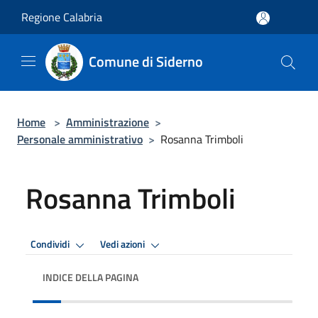
Salta al contenuto principale
Regione Calabria
Comune di Siderno
Home
>
Amministrazione
>
Personale amministrativo
>
Rosanna Trimboli
Rosanna Trimboli
Condividi
Vedi azioni
INDICE DELLA PAGINA