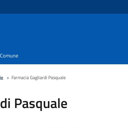
il Comune
ie
>
Farmacia Gagliardi Pasquale
rdi Pasquale