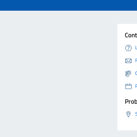
Cont
Prob