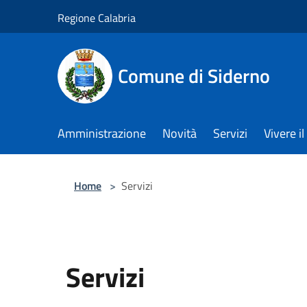
Salta al contenuto principale
Regione Calabria
Comune di Siderno
Amministrazione
Novità
Servizi
Vivere 
Home
>
Servizi
Servizi