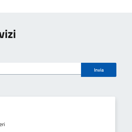
vizi
Invia
eri