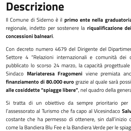
Descrizione
Il Comune di Siderno è il
primo ente nella graduatoria
regionale, indetto per sostenere la
riqualificazione de
concessioni balneari
.
Con decreto numero 4679 del Dirigente del Dipartimento
Settore 4 “Relazioni internazionali e comunità dei 
pubblicato lo scorso 24 marzo, la capacità progettual
Sindaco
Mariateresa Fragomeni
viene premiata anc
finanziamento di 80.000 euro
grazie al quale sarà poss
alle cosiddette “spiagge libere”
, nel quadro della genera
Si tratta di un obiettivo da sempre prioritario pe
l’assessorato al Turismo che fa capo al Vicesindaco
Sal
costante che ha permesso di ottenere, sin dall’inizio
come la Bandiera Blu Fee e la Bandiera Verde per le spia