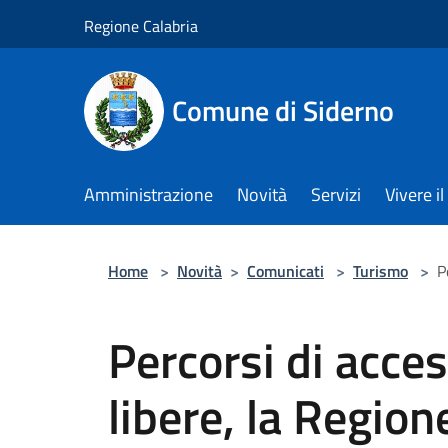
Salta al contenuto principale
Regione Calabria
Comune di Siderno
Amministrazione
Novità
Servizi
Vivere 
Home
>
Novità
>
Comunicati
>
Turismo
>
P
Percorsi di acce
libere, la Region