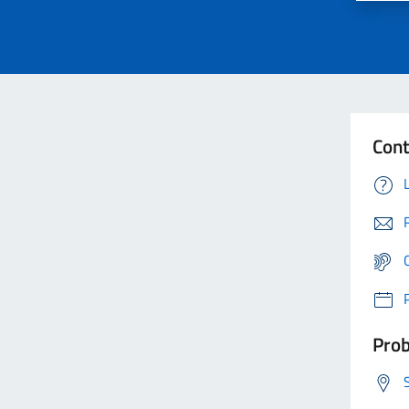
Cont
Prob