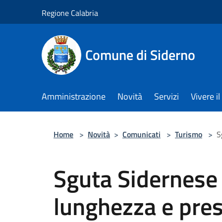
Salta al contenuto principale
Regione Calabria
Comune di Siderno
Amministrazione
Novità
Servizi
Vivere 
Home
>
Novità
>
Comunicati
>
Turismo
>
S
Sguta Sidernese 
lunghezza e pre