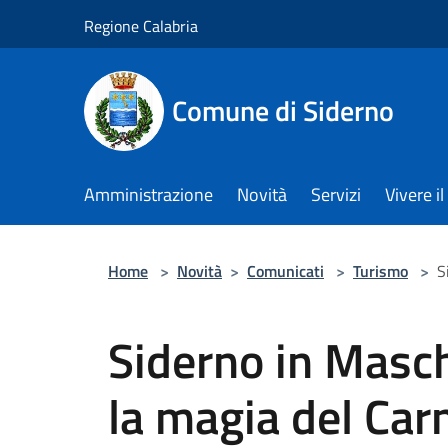
Salta al contenuto principale
Regione Calabria
Comune di Siderno
Amministrazione
Novità
Servizi
Vivere 
Home
>
Novità
>
Comunicati
>
Turismo
>
S
Siderno in Masch
la magia del Car