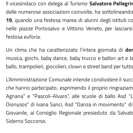
Il vicesindaco con delega al Turismo
Salvatore Pellegri
delle numerose associazioni coinvolte, ha sottolineando 
19
, quando una festosa marea di alunni degli istituti co
nelle piazze Portosalvo e Vittorio Veneto, per lasciarsi
festosa euforia.
Un clima che ha caratterizzato l’intera giornata di
do
musica, giochi, baby dance, baby trucco e ballon art e 
ballo, trampolieri, giocolieri, clown e street band per tutto
L’Amministrazione Comunale intende condividere il succes
che hanno partecipato, esprimendo il proprio ringraziame
Agnana” e “Pascoli-Alvaro”, alle scuole di ballo Asd “
Dionysos” di Ivana Sanci, Asd “Danza in movimento” di S
Giovanile, al Consiglio Regionale presieduto da Salvato
Siderno Soccorso.