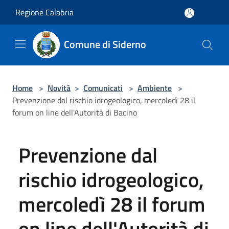
Salta al contenuto principale
Regione Calabria
Comune di Siderno
Home
>
Novità
>
Comunicati
>
Ambiente
>
Prevenzione dal rischio idrogeologico, mercoledì 28 il
forum on line dell'Autorità di Bacino
Prevenzione dal
rischio idrogeologico,
mercoledì 28 il forum
on line dell'Autorità di