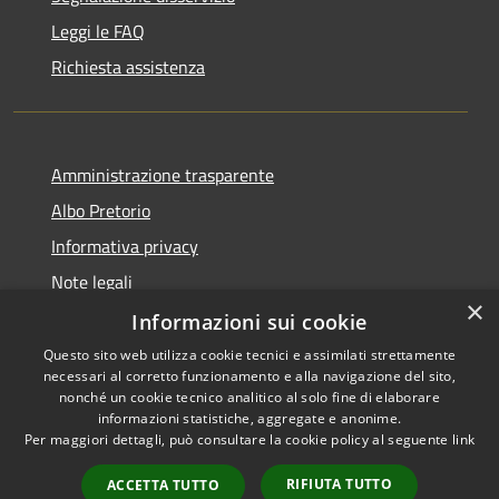
Leggi le FAQ
Richiesta assistenza
Amministrazione trasparente
Albo Pretorio
Informativa privacy
Note legali
×
Dichiarazione di accessibilità
Informazioni sui cookie
Questo sito web utilizza cookie tecnici e assimilati strettamente
necessari al corretto funzionamento e alla navigazione del sito,
nonché un cookie tecnico analitico al solo fine di elaborare
informazioni statistiche, aggregate e anonime.
RSS
Copyright © 2026 • Comune di
Per maggiori dettagli, può consultare la cookie policy al seguente
link
Accessibilità
Siderno • Powered by
Privacy
Municipium
Accesso
•
RIFIUTA TUTTO
ACCETTA TUTTO