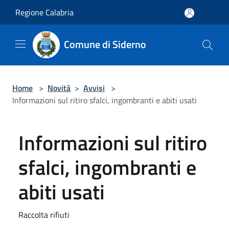
Salta al contenuto principale
Regione Calabria
Comune di Siderno
Home
>
Novità
>
Avvisi
>
Informazioni sul ritiro sfalci, ingombranti e abiti usati
Informazioni sul ritiro
sfalci, ingombranti e
abiti usati
Raccolta rifiuti