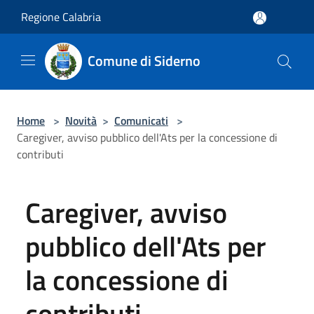
Salta al contenuto principale
Regione Calabria
Comune di Siderno
Home
>
Novità
>
Comunicati
>
Caregiver, avviso pubblico dell'Ats per la concessione di
contributi
Caregiver, avviso
pubblico dell'Ats per
la concessione di
contributi