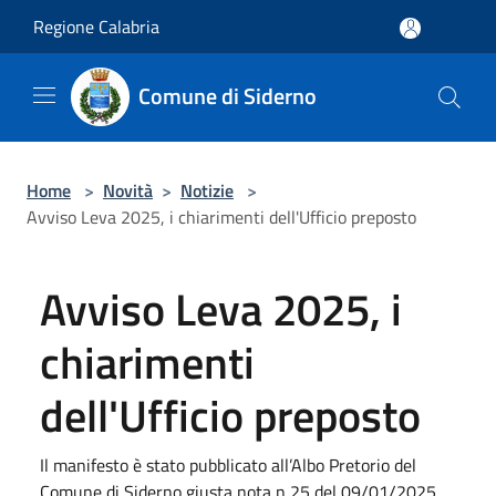
Salta al contenuto principale
Regione Calabria
Comune di Siderno
Home
>
Novità
>
Notizie
>
Avviso Leva 2025, i chiarimenti dell'Ufficio preposto
Avviso Leva 2025, i
chiarimenti
dell'Ufficio preposto
Il manifesto è stato pubblicato all’Albo Pretorio del
Comune di Siderno giusta nota n 25 del 09/01/2025