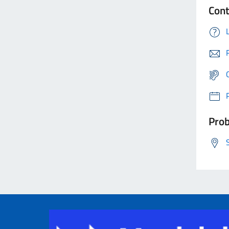
Cont
Prob