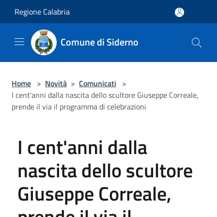
Salta al contenuto principale
Regione Calabria
Comune di Siderno
Home
>
Novità
>
Comunicati
>
I cent'anni dalla nascita dello scultore Giuseppe Correale,
prende il via il programma di celebrazioni
I cent'anni dalla
nascita dello scultore
Giuseppe Correale,
prende il via il