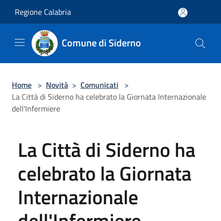
Salta al contenuto principale
Regione Calabria
Comune di Siderno
Home
>
Novità
>
Comunicati
>
La Città di Siderno ha celebrato la Giornata Internazionale
dell'Infermiere
La Città di Siderno ha
celebrato la Giornata
Internazionale
dell'Infermiere