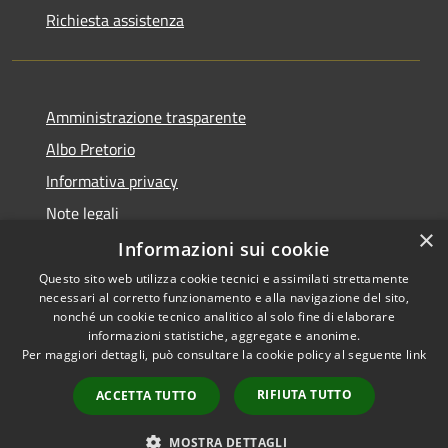
Richiesta assistenza
Amministrazione trasparente
Albo Pretorio
Informativa privacy
Note legali
×
Dichiarazione di accessibilità
Informazioni sui cookie
Questo sito web utilizza cookie tecnici e assimilati strettamente
necessari al corretto funzionamento e alla navigazione del sito,
nonché un cookie tecnico analitico al solo fine di elaborare
informazioni statistiche, aggregate e anonime.
RSS
Copyright © 2026 • Comune di
Per maggiori dettagli, può consultare la cookie policy al seguente
link
Accessibilità
Siderno • Powered by
Privacy
Municipium
Accesso
•
RIFIUTA TUTTO
ACCETTA TUTTO
Cookie
redazione
Mappa del sito
MOSTRA DETTAGLI