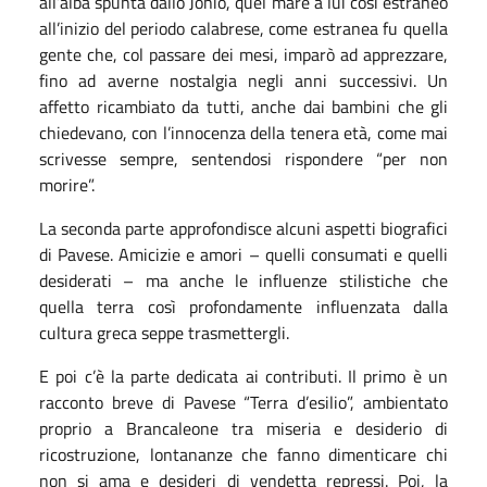
all’alba spunta dallo Jonio, quel mare a lui così estraneo
all’inizio del periodo calabrese, come estranea fu quella
gente che, col passare dei mesi, imparò ad apprezzare,
fino ad averne nostalgia negli anni successivi. Un
affetto ricambiato da tutti, anche dai bambini che gli
chiedevano, con l’innocenza della tenera età, come mai
scrivesse sempre, sentendosi rispondere “per non
morire”.
La seconda parte approfondisce alcuni aspetti biografici
di Pavese. Amicizie e amori – quelli consumati e quelli
desiderati – ma anche le influenze stilistiche che
quella terra così profondamente influenzata dalla
cultura greca seppe trasmettergli.
E poi c’è la parte dedicata ai contributi. Il primo è un
racconto breve di Pavese “Terra d’esilio”, ambientato
proprio a Brancaleone tra miseria e desiderio di
ricostruzione, lontananze che fanno dimenticare chi
non si ama e desideri di vendetta repressi. Poi, la