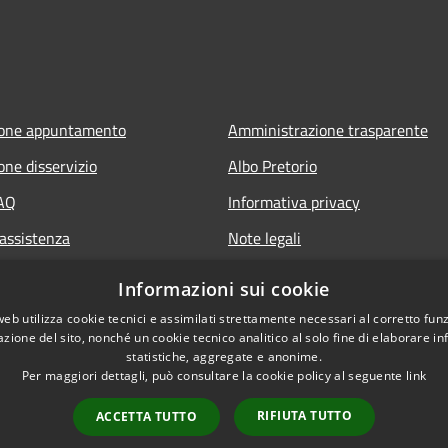
ione appuntamento
Amministrazione trasparente
one disservizio
Albo Pretorio
FAQ
Informativa privacy
 assistenza
Note legali
Dichiarazione di accessibilità
Informazioni sui cookie
web utilizza cookie tecnici e assimilati strettamente necessari al corretto fu
azione del sito, nonché un cookie tecnico analitico al solo fine di elaborare i
statistiche, aggregate e anonime.
Per maggiori dettagli, può consultare la cookie policy al seguente
link
RIFIUTA TUTTO
ACCETTA TUTTO