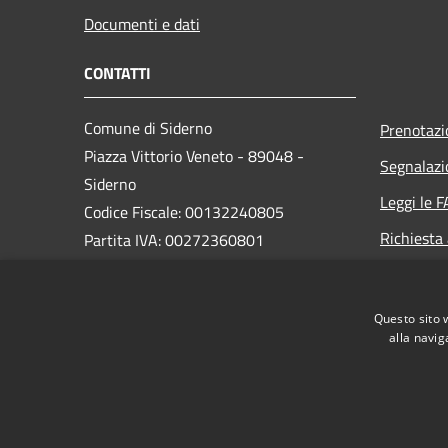
Documenti e dati
CONTATTI
Comune di Siderno
Prenotaz
Piazza Vittorio Veneto - 89048 -
Segnalazi
Siderno
Leggi le 
Codice Fiscale: 00132240805
Richiesta
Partita IVA: 00272360801
PEC:
comune.siderno@asmepec.it
Questo sito 
Centralino Unico: 0964 345111
alla navig