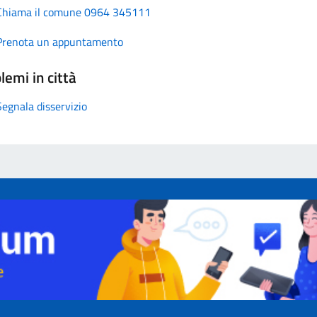
Chiama il comune 0964 345111
Prenota un appuntamento
lemi in città
Segnala disservizio