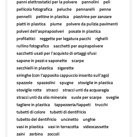
panni elettrostatici per la polvere
pannolini
peli
pellicola fotografica
peluche
pennarelli
penne
pennelli
pettine in plastica
piastrine per zanzare
piatti in plastica
piume
polvere da pulizia pavimenti
polveri dell'aspirapoolveri
posate in plastica
profilattici
reggette per legatura pacchi
righelli
rullino fotografico
sacchetti per aspirapolvere
sacchetti usati per l’acquisto di ortaggi sfusi
sapone in pezzi e saponette
scarpe
secchielli in plastica
sigarette
siringhe (con l'apposito cappuccio inserito sull'ago)
spazzole
spazzolini
spugne
stoviglie in plastica
stoviglie rotte
stracci
stracci unti da acquaragia
stracci unti da olio minerale
suole per scarpe
sveglie
tagliere in plastica
tappezzeria/tappeti
trucchi
tubetti di colore
tubetti di dentifricio
tubetto del dentifricio
uncinetto
unghie
vasi in plastica
vasi in terracotta
videocassette
zaini
zerbino
zoccoli