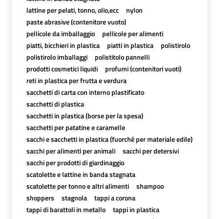
lattine per pelati, tonno, olio,ecc
nylon
paste abrasive (contenitore vuoto)
pellicole da imballaggio
pellicole per alimenti
piatti, bicchieri in plastica
piatti in plastica
polistirolo
polistirolo imballaggi
polistitolo pannelli
prodotti cosmetici liquidi
profumi (contenitori vuoti)
reti in plastica per frutta e verdura
sacchetti di carta con interno plastificato
sacchetti di plastica
sacchetti in plastica (borse per la spesa)
sacchetti per patatine e caramelle
sacchi e sacchetti in plastica (fuorché per materiale edile)
sacchi per alimenti per animali
sacchi per detersivi
sacchi per prodotti di giardinaggio
scatolette e lattine in banda stagnata
scatolette per tonno e altri alimenti
shampoo
shoppers
stagnola
tappi a corona
tappi di barattoli in metallo
tappi in plastica