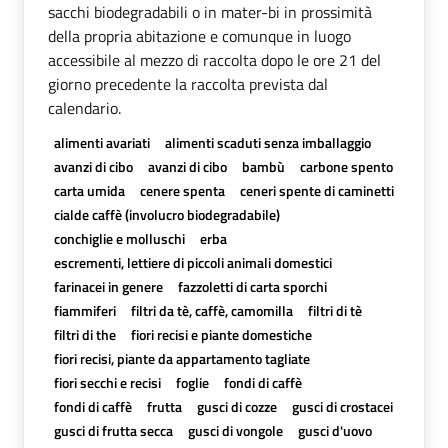
sacchi biodegradabili o in mater-bi in prossimità
della propria abitazione e comunque in luogo
accessibile al mezzo di raccolta dopo le ore 21 del
giorno precedente la raccolta prevista dal
calendario.
alimenti avariati
alimenti scaduti senza imballaggio
avanzi di cibo
avanzi di cibo
bambù
carbone spento
carta umida
cenere spenta
ceneri spente di caminetti
cialde caffè (involucro biodegradabile)
conchiglie e molluschi
erba
escrementi, lettiere di piccoli animali domestici
farinacei in genere
fazzoletti di carta sporchi
fiammiferi
filtri da tè, caffè, camomilla
filtri di tè
filtri di the
fiori recisi e piante domestiche
fiori recisi, piante da appartamento tagliate
fiori secchi e recisi
foglie
fondi di caffè
fondi di caffè
frutta
gusci di cozze
gusci di crostacei
gusci di frutta secca
gusci di vongole
gusci d'uovo