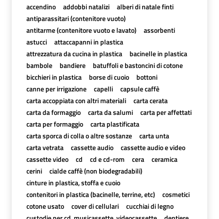
accendino
addobbi natalizi
alberi di natale finti
antiparassitari (contenitore vuoto)
antitarme (contenitore vuoto e lavato)
assorbenti
astucci
attaccapanni in plastica
attrezzatura da cucina in plastica
bacinelle in plastica
bambole
bandiere
batuffoli e bastoncini di cotone
bicchieri in plastica
borse di cuoio
bottoni
canne per irrigazione
capelli
capsule caffè
carta accoppiata con altri materiali
carta cerata
carta da formaggio
carta da salumi
carta per affettati
carta per formaggio
carta plastificata
carta sporca di colla o altre sostanze
carta unta
carta vetrata
cassette audio
cassette audio e video
cassette video
cd
cd e cd-rom
cera
ceramica
cerini
cialde caffè (non biodegradabili)
cinture in plastica, stoffa e cuoio
contenitori in plastica (bacinelle, terrine, etc)
cosmetici
cotone usato
cover di cellulari
cucchiai di legno
custodie per cd, musicassette, videocassette
dentiere