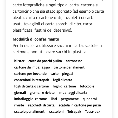
carte fotografiche e ogni tipo di carta, cartone e
cartoncino che sia stato sporcato (ad esempio carta
oleata, carta e cartone unti, fazzoletti di carta
usati, tovaglioli di carta sporchi di cibo, carta
plastificata, fustini del detersivo).
Modalità di conferimento
Per la raccolta utilizzare sacchi in carta, scatole in
cartone e non utilizzare sacchi in plastica.
blister
carta da pacchi pulita
cartoncino
cartone da imballaggio
cartone per alimenti
cartone per bevande
cartoni piegati
contenitori in tetrapak
fogli di carta
fogli di carta o cartone
fogli di cartone
fotocopie
giornali
giornali e riviste
imballaggi di carta
imballaggi di cartone
libri
pergamene
quaderni
riviste
sacchetti di carta
scatola in cartone per pizza
scatole per alimenti
scatoloni
Tetrapak
Tetra-pak