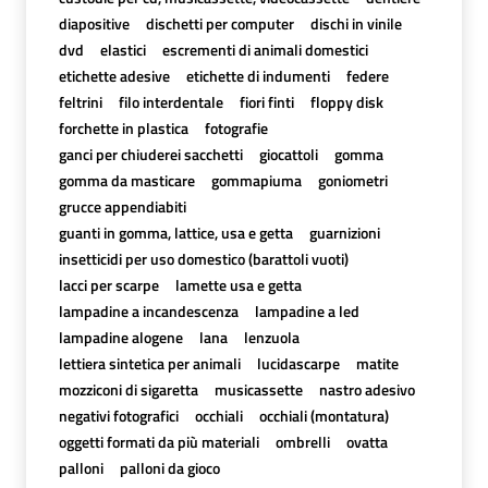
diapositive
dischetti per computer
dischi in vinile
dvd
elastici
escrementi di animali domestici
etichette adesive
etichette di indumenti
federe
feltrini
filo interdentale
fiori finti
floppy disk
forchette in plastica
fotografie
ganci per chiuderei sacchetti
giocattoli
gomma
gomma da masticare
gommapiuma
goniometri
grucce appendiabiti
guanti in gomma, lattice, usa e getta
guarnizioni
insetticidi per uso domestico (barattoli vuoti)
lacci per scarpe
lamette usa e getta
lampadine a incandescenza
lampadine a led
lampadine alogene
lana
lenzuola
lettiera sintetica per animali
lucidascarpe
matite
mozziconi di sigaretta
musicassette
nastro adesivo
negativi fotografici
occhiali
occhiali (montatura)
oggetti formati da più materiali
ombrelli
ovatta
palloni
palloni da gioco