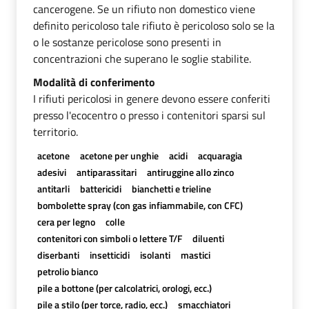
cancerogene. Se un rifiuto non domestico viene
definito pericoloso tale rifiuto è pericoloso solo se la
o le sostanze pericolose sono presenti in
concentrazioni che superano le soglie stabilite.
Modalità di conferimento
I rifiuti pericolosi in genere devono essere conferiti
presso l'ecocentro o presso i contenitori sparsi sul
territorio.
acetone
acetone per unghie
acidi
acquaragia
adesivi
antiparassitari
antiruggine allo zinco
antitarli
battericidi
bianchetti e trieline
bombolette spray (con gas infiammabile, con CFC)
cera per legno
colle
contenitori con simboli o lettere T/F
diluenti
diserbanti
insetticidi
isolanti
mastici
petrolio bianco
pile a bottone (per calcolatrici, orologi, ecc.)
pile a stilo (per torce, radio, ecc.)
smacchiatori