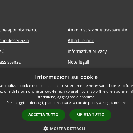
ione appuntamento
Amministrazione trasparente
one disservizio
Albo Pretorio
FAQ
Informativa privacy
 assistenza
Note legali
Dichiarazione di accessibilità
Informazioni sui cookie
web utilizza cookie tecnici e assimilati strettamente necessari al corretto fu
azione del sito, nonché un cookie tecnico analitico al solo fine di elaborare i
statistiche, aggregate e anonime.
Per maggiori dettagli, può consultare la cookie policy al seguente
link
RIFIUTA TUTTO
ACCETTA TUTTO
l sito
Copyright © 2026 • Comune d
MOSTRA DETTAGLI