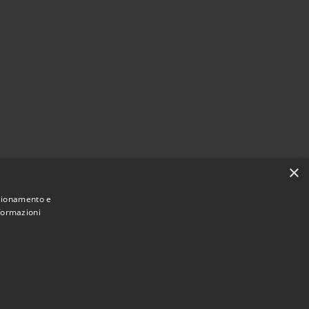
×
nzionamento e
nformazioni
Municipium
Accesso redazione
i Siderno • Powered by
•