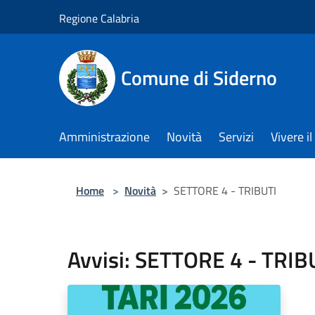
Salta al contenuto principale
Regione Calabria
Comune di Siderno
Amministrazione
Novità
Servizi
Vivere 
Home
>
Novità
>
SETTORE 4 - TRIBUTI
Avvisi: SETTORE 4 - TRIB