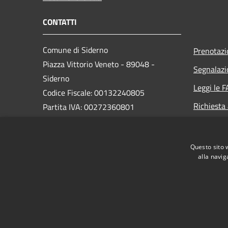
CONTATTI
Comune di Siderno
Prenotaz
Piazza Vittorio Veneto - 89048 -
Segnalazi
Siderno
Leggi le 
Codice Fiscale: 00132240805
Richiesta
Partita IVA: 00272360801
PEC:
comune.siderno@asmepec.it
Questo sito 
Centralino Unico: 0964 345111
alla navig
RSS
Accessibilità
Privacy
Cookie
Mappa de