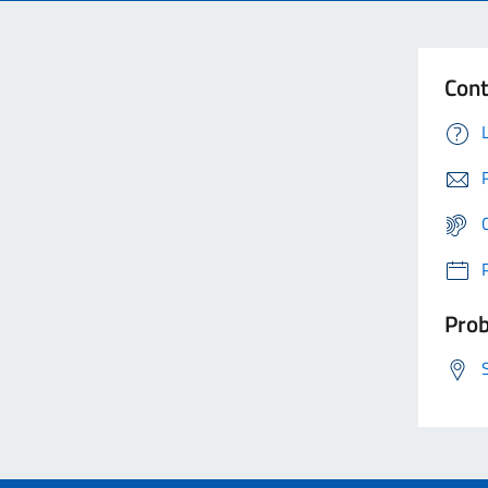
Cont
Prob