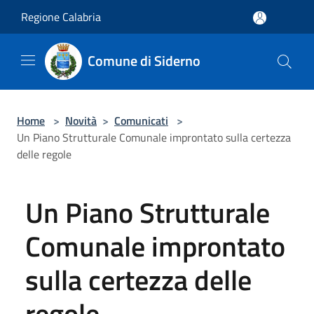
Salta al contenuto principale
Regione Calabria
Comune di Siderno
Home
>
Novità
>
Comunicati
>
Un Piano Strutturale Comunale improntato sulla certezza
delle regole
Un Piano Strutturale
Comunale improntato
sulla certezza delle
regole