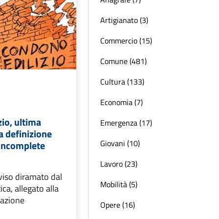
Artigianato (3)
Commercio (15)
Comune (481)
Cultura (133)
Economia (7)
io, ultima
Emergenza (17)
a definizione
Giovani (10)
 incomplete
Lavoro (23)
vviso diramato dal
Mobilità (5)
ca, allegato alla
cazione
Opere (16)