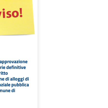
e approvazione
rie definitive
ritto
e di alloggi di
nziale pubblica
omune di