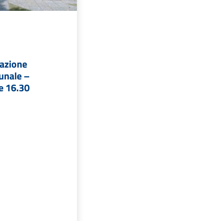
azione
unale –
e 16.30