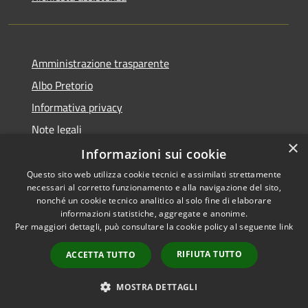
Amministrazione trasparente
Albo Pretorio
Informativa privacy
Note legali
×
Dichiarazione di accessibilità
Informazioni sui cookie
Questo sito web utilizza cookie tecnici e assimilati strettamente
necessari al corretto funzionamento e alla navigazione del sito,
nonché un cookie tecnico analitico al solo fine di elaborare
informazioni statistiche, aggregate e anonime.
RSS
Copyright © 2026 • Comune di
Per maggiori dettagli, può consultare la cookie policy al seguente
link
Accessibilità
Siderno • Powered by
Privacy
Municipium
Accesso
•
RIFIUTA TUTTO
ACCETTA TUTTO
Cookie
redazione
Mappa del sito
MOSTRA DETTAGLI