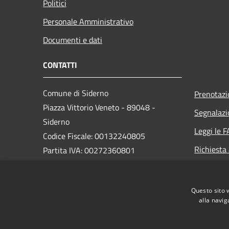
Politici
Personale Amministrativo
Documenti e dati
CONTATTI
Comune di Siderno
Prenotaz
Piazza Vittorio Veneto - 89048 -
Segnalazi
Siderno
Leggi le 
Codice Fiscale: 00132240805
Richiesta
Partita IVA: 00272360801
PEC:
comune.siderno@asmepec.it
Questo sito 
Centralino Unico: 0964 345111
alla navig