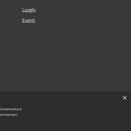
Luoghi
Eventi
×
nzionamento e
nformazioni