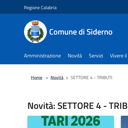
Salta al contenuto principale
Regione Calabria
Comune di Siderno
Amministrazione
Novità
Servizi
Vivere 
Home
>
Novità
>
SETTORE 4 - TRIBUTI
Novità: SETTORE 4 - TRI