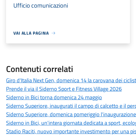
Ufficio comunicazioni
VAI ALLA PAGINA
Contenuti correlati
Giro d'Italia Next Gen, domenica 14 la carovana dei ciclis
Prende il via il Siderno Sport e Fitness Village 2026
Siderno in Bici torna domenica 24 maggio
Siderno Superiore, inaugurati il campo di calcetto e il per
Siderno Superiore, domenica pomeriggio l'inaugurazione 
Siderno in Bici, un'intera giornata dedicata a sport, ecolo
Stadio Raciti, nuovo importante investimento per una pist