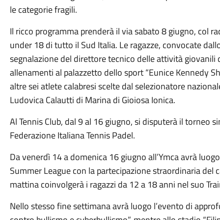
le categorie fragili.
Il ricco programma prenderà il via sabato 8 giugno, col rad
under 18 di tutto il Sud Italia. Le ragazze, convocate dal
segnalazione del direttore tecnico delle attività giovanili
allenamenti al palazzetto dello sport “Eunice Kennedy Sh
altre sei atlete calabresi scelte dal selezionatore naziona
Ludovica Calautti di Marina di Gioiosa Ionica.
Al Tennis Club, dal 9 al 16 giugno, si disputerà il torneo 
Federazione Italiana Tennis Padel.
Da venerdì 14 a domenica 16 giugno all’Ymca avrà luogo 
Summer League con la partecipazione straordinaria del 
mattina coinvolgerà i ragazzi da 12 a 18 anni nel suo Tra
Nello stesso fine settimana avrà luogo l’evento di app
contro bullismo e cyberbullismo”, mentre allo stadio “Filip