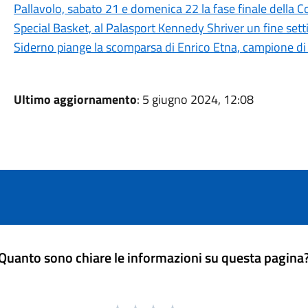
Pallavolo, sabato 21 e domenica 22 la fase finale della C
Special Basket, al Palasport Kennedy Shriver un fine setti
Siderno piange la scomparsa di Enrico Etna, campione d
Ultimo aggiornamento
: 5 giugno 2024, 12:08
Quanto sono chiare le informazioni su questa pagina