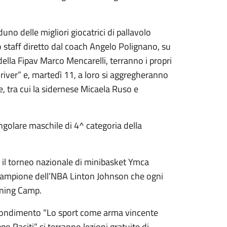
uno delle migliori giocatrici di pallavolo
lo staff diretto dal coach Angelo Polignano, su
 della Fipav Marco Mencarelli, terranno i propri
river” e, martedì 11, a loro si aggregheranno
le, tra cui la sidernese Micaela Ruso e
singolare maschile di 4^ categoria della
il torneo nazionale di minibasket Ymca
campione dell’NBA Linton Johnson che ogni
ining Camp.
rofondimento “Lo sport come arma vincente
po Raciti” si terranno lezioni gratuite di