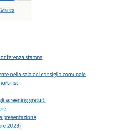
PDF
Scarica
 conferenza stampa
nte nella sala del consiglio comunale
ort-list
i screening gratuiti
bre
 la presentazione
bre 2023)