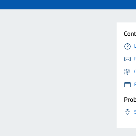
Cont
Prob