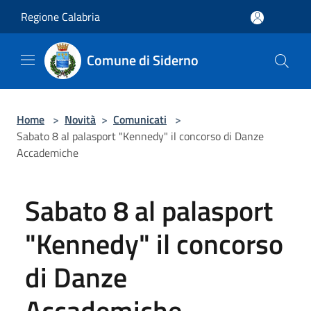
Salta al contenuto principale
Regione Calabria
Comune di Siderno
Home
>
Novità
>
Comunicati
>
Sabato 8 al palasport "Kennedy" il concorso di Danze
Accademiche
Sabato 8 al palasport
"Kennedy" il concorso
di Danze
Accademiche