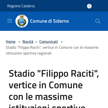
Salta al contenuto principale
Regione Calabria
Comune di Siderno
Home
>
Novità
>
Comunicati
>
Stadio "Filippo Raciti", vertice in Comune con le massime
istituzioni sportive regionali
Stadio "Filippo Raciti",
vertice in Comune
con le massime
istituzioni sportive