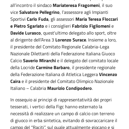
all’incontro il sindaco
Mariateresa Fragomeni
, il suo
vice
Salvatore Pellegrino
, l’assessore agli Impianti
Sportivi
Carlo Fuda
, gli assessori
Maria Teresa Floccari
e Pietro Sgarlato
e i consiglieri
Fabrizio Figliomeni
e
Davide Lurasco
, quest'ultimo delegato allo sport, oltre
al dirigente dell’Area 3
Lorenzo Surace
. Insieme a loro,
il presidente del Comitato Regionale Calabria-Lega
Nazionale Dilettanti della Federazione Italiana Giuoco
Calcio
Saverio Mirarchi
e il delegato del comitato locale
della Locride
Carmine Barbaro
, il presidente regionale
della Federazione Italiana di Atletica Leggera
Vincenzo
Caira
e il presidente del Comitato Olimpico Nazionale
Italiano – Calabria
Maurizio Condipodero
.
In ossequio ai principi di rappresentatività dei propri
tesserati, i vertici della Figc hanno esternato la
necessità di realizzare un campo di calcio con terreno
di giuoco in erba sintetica, evitando di sovraccaricare il
campo del “Raciti”, sul quale attualmente giocano e si