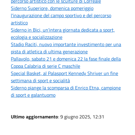
percorso artistico con le sculture di Correale
Siderno Superiore, domenica pomeriggio
l'inaugurazione del campo sportivo e del percorso
artistico
Siderno in Bici, un'intera giornata dedicata a sport,
ecologia e socializzazione
Stadio Raciti, nuovo importante investimento per una
pista di atletica di ultima generazione
Pallavolo, sabato 21 e domenica 22 la fase finale della
Coppa Calabria di serie C maschile
Special Basket, al Palasport Kennedy Shriver un fine
settimana di sport e socialità
Siderno piange la scomparsa di Enrico Etna, campione
di sport e galantuomo
Ultimo aggiornamento
: 9 giugno 2025, 12:31