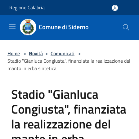
Salta al contenuto principale
Regione Calabria
Comune di Siderno
Home
>
Novità
>
Comunicati
>
Stadio "Gianluca Congiusta", finanziata la realizzazione del
manto in erba sintetica
Stadio "Gianluca
Congiusta", finanziata
la realizzazione del
manto in erba