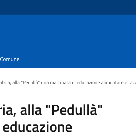
il Comune
labria, alla "Pedullà" una mattinata di educazione alimentare e ra
ia, alla "Pedullà"
i educazione