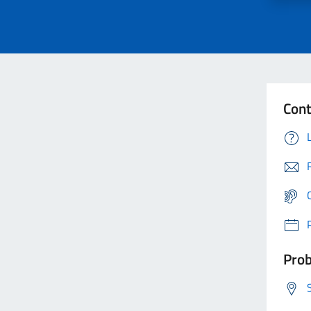
Cont
Prob