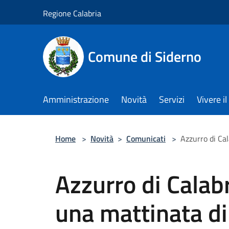
Salta al contenuto principale
Regione Calabria
Comune di Siderno
Amministrazione
Novità
Servizi
Vivere 
Home
>
Novità
>
Comunicati
>
Azzurro di Ca
Azzurro di Calabr
una mattinata d