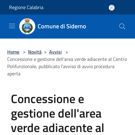
Salta al contenuto principale
Regione Calabria
Comune di Siderno
Home
>
Novità
>
Avvisi
>
Concessione e gestione dell'area verde adiacente al Centro
Polifunzionale, pubblicato l'avviso di avvio procedura
aperta
Concessione e
gestione dell'area
verde adiacente al