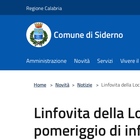
Salta al contenuto principale
Regione Calabria
Comune di Siderno
Amministrazione
Novità
Servizi
Vivere 
Home
>
Novità
>
Notizie
>
Linfovita della Lo
Linfovita della L
pomeriggio di i