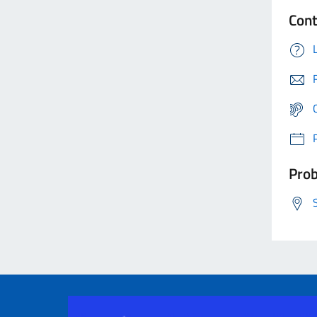
Cont
Prob