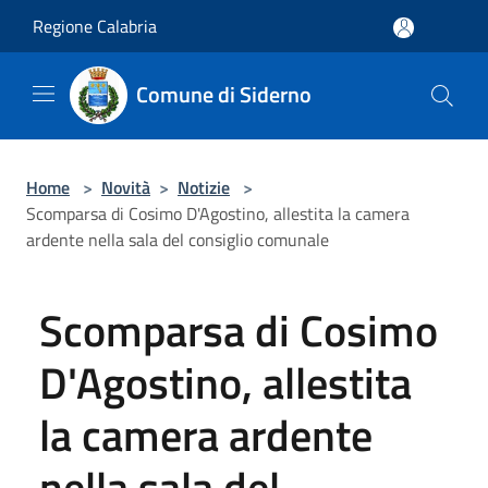
Salta al contenuto principale
Regione Calabria
Comune di Siderno
Home
>
Novità
>
Notizie
>
Scomparsa di Cosimo D'Agostino, allestita la camera
ardente nella sala del consiglio comunale
Scomparsa di Cosimo
D'Agostino, allestita
la camera ardente
nella sala del