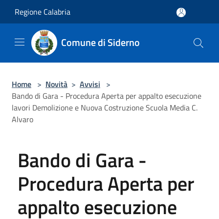
Salta al contenuto principale
Regione Calabria
Comune di Siderno
Home
>
Novità
>
Avvisi
>
Bando di Gara - Procedura Aperta per appalto esecuzione
lavori Demolizione e Nuova Costruzione Scuola Media C.
Alvaro
Bando di Gara -
Procedura Aperta per
appalto esecuzione