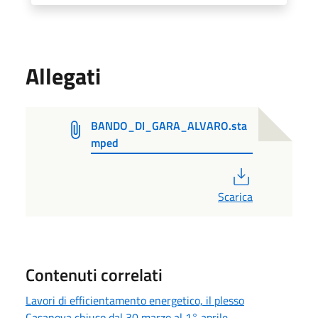
Allegati
BANDO_DI_GARA_ALVARO.sta
mped
PDF
Scarica
Contenuti correlati
Lavori di efficientamento energetico, il plesso
Casanova chiuso dal 30 marzo al 1° aprile