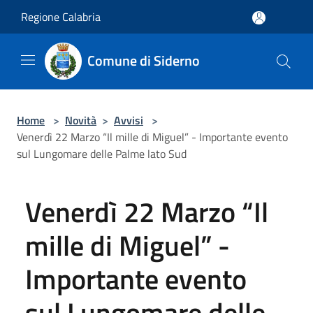
Salta al contenuto principale
Regione Calabria
Comune di Siderno
Home
>
Novità
>
Avvisi
>
Venerdì 22 Marzo “Il mille di Miguel” - Importante evento
sul Lungomare delle Palme lato Sud
Venerdì 22 Marzo “Il
mille di Miguel” -
Importante evento
sul Lungomare delle