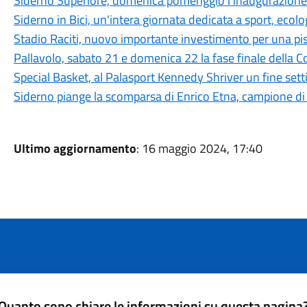
Siderno Superiore, domenica pomeriggio l'inaugurazione 
Siderno in Bici, un'intera giornata dedicata a sport, ecolo
Stadio Raciti, nuovo importante investimento per una pist
Pallavolo, sabato 21 e domenica 22 la fase finale della C
Special Basket, al Palasport Kennedy Shriver un fine setti
Siderno piange la scomparsa di Enrico Etna, campione d
Ultimo aggiornamento
: 16 maggio 2024, 17:40
Quanto sono chiare le informazioni su questa pagina