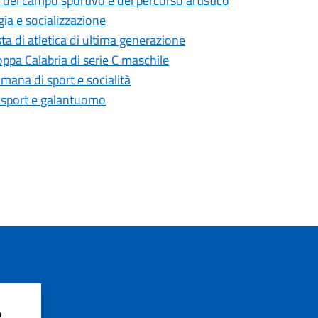
del campo sportivo e del percorso artistico
gia e socializzazione
a di atletica di ultima generazione
oppa Calabria di serie C maschile
mana di sport e socialità
i sport e galantuomo
?