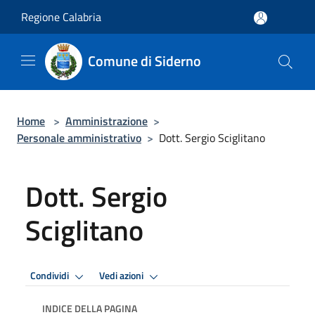
Salta al contenuto principale
Regione Calabria
Comune di Siderno
Home
>
Amministrazione
>
Personale amministrativo
>
Dott. Sergio Sciglitano
Dott. Sergio
Sciglitano
Condividi
Vedi azioni
INDICE DELLA PAGINA