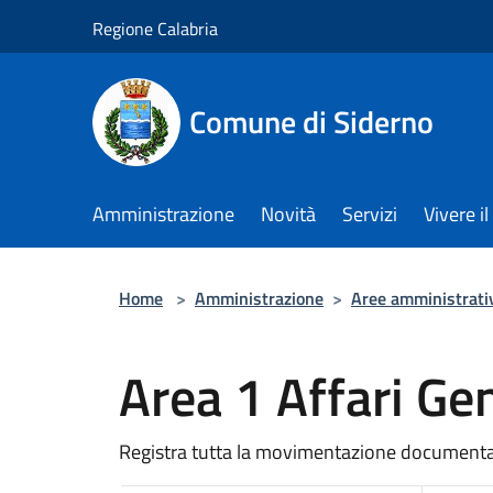
Salta al contenuto principale
Regione Calabria
Comune di Siderno
Amministrazione
Novità
Servizi
Vivere 
Home
>
Amministrazione
>
Aree amministrati
Area 1 Affari Gen
Registra tutta la movimentazione documental