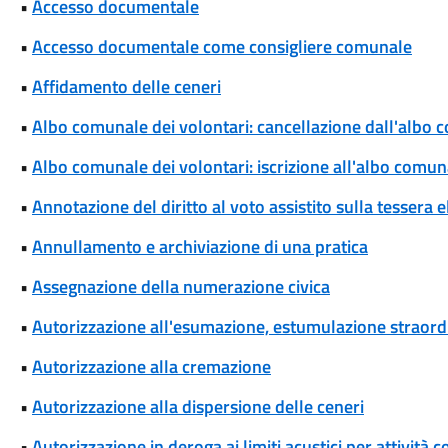
•
Accesso documentale
•
Accesso documentale come consigliere comunale
•
Affidamento delle ceneri
•
Albo comunale dei volontari: cancellazione dall'albo 
•
Albo comunale dei volontari: iscrizione all'albo comun
•
Annotazione del diritto al voto assistito sulla tessera e
•
Annullamento e archiviazione di una pratica
•
Assegnazione della numerazione civica
•
Autorizzazione all'esumazione, estumulazione straordi
•
Autorizzazione alla cremazione
•
Autorizzazione alla dispersione delle ceneri
•
Autorizzazione in deroga ai limiti acustici per attivi