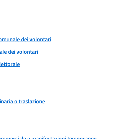
comunale dei volontari
ale dei volontari
lettorale
naria o traslazione
tà commerciale e manifestazioni temporanee