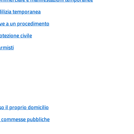
edilizia temporanea
tive a un procedimento
tezione civile
armisti
o il proprio domicilio
 e commesse pubbliche