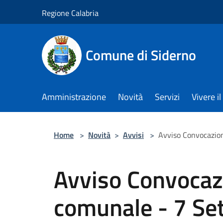
Salta al contenuto principale
Regione Calabria
Comune di Siderno
Amministrazione
Novità
Servizi
Vivere 
Home
>
Novità
>
Avvisi
>
Avviso Convocazio
Avviso Convocaz
comunale - 7 Se