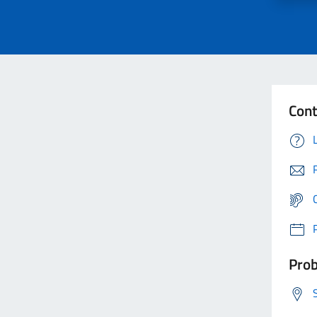
Cont
Prob