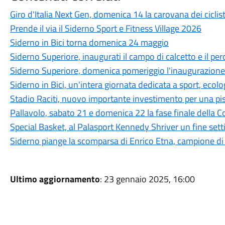
Giro d'Italia Next Gen, domenica 14 la carovana dei ciclis
Prende il via il Siderno Sport e Fitness Village 2026
Siderno in Bici torna domenica 24 maggio
Siderno Superiore, inaugurati il campo di calcetto e il per
Siderno Superiore, domenica pomeriggio l'inaugurazione 
Siderno in Bici, un'intera giornata dedicata a sport, ecolo
Stadio Raciti, nuovo importante investimento per una pist
Pallavolo, sabato 21 e domenica 22 la fase finale della C
Special Basket, al Palasport Kennedy Shriver un fine setti
Siderno piange la scomparsa di Enrico Etna, campione d
Ultimo aggiornamento
: 23 gennaio 2025, 16:00