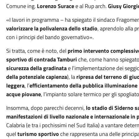
Comune ing.
Lorenzo Surace
e al Rup arch.
Giusy Giorgi
«I lavori in programma – ha spiegato il sindaco Fragomeni
valorizzare la polivalenza dello stadio
, aprendolo alla pr
con i principi del bando governativo».
Si tratta, come è noto, del
primo intervento complessivo
sportivo di contrada Tamburi
che, come hanno spiegato i
sicurezza della gradinata
e l’implementazione dei seggi
della potenziale capienza
), la
ripresa del terreno di giuo
leggera
, l’
efficientamento della pubblica illuminazione
acque piovane
, l’impianto solare termico per gli spogliatoi 
Insomma, dopo parecchi decenni,
lo stadio di Siderno s
manifestazioni di livello nazionale e internazionale in 
Calabria (e tra i pochissimi nel Sud Italia) a vantare det
quel
turismo sportivo
che rappresenta una delle principali